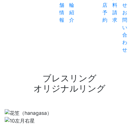
舗
輪
店
料
情
紹
予
請
お
報
介
約
求
問
い
合
わ
せ
ブレスリング
オリジナルリング